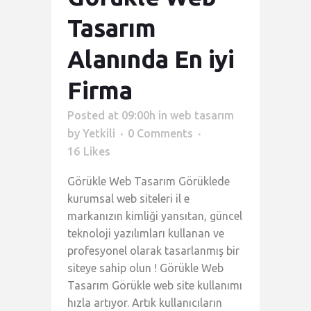
Tasarım
Alanında En iyi
Firma
Posted at 09:00h
in
web tasarım
by
Yetkili
0 Comments
16
Likes
Görükle Web Tasarım Görüklede
kurumsal web siteleri il e
markanızın kimliği yansıtan, güncel
teknoloji yazılımları kullanan ve
profesyonel olarak tasarlanmış bir
siteye sahip olun ! Görükle Web
Tasarım Görükle web site kullanımı
hızla artıyor. Artık kullanıcıların